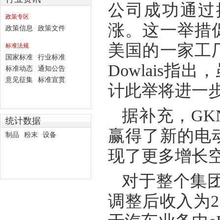
公司成功通过
政策专区
涨。这一举措
政策信息
政策文件
美国的一家工
标准法规
国家标准
行业标准
Dowlais
指出，
标准动态
通知公告
意见征集
标准宣贯
计此举将进一
据补充，
GK
统计数据
赢得了新的电
制品
粉末
设备
现了更多增长
对于整个集
调整后收入为
2