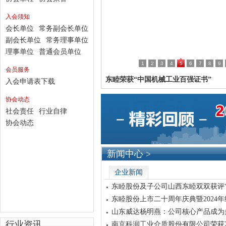
入会须知
会长单位
常务副会长单位
副会长单位
常务理事单位
理事单位
普通会员单位
1
2
3
4
5
6
7
8
9
会员服务
东睦荣获“中国机械工业百强证书”
入会申请表下载
协会动态
社会责任
行业自律
协会动态
新闻中心 >
企业新闻
东睦股份及子公司山西东睦双双获评
色工厂”
东睦股份上市二十周年庆典暨2024
会圆满落幕
山东威达杨明燕：公司核心产品成为
500强企业首选.
行业资讯
南京科润工业介质股份有限公司荣获2