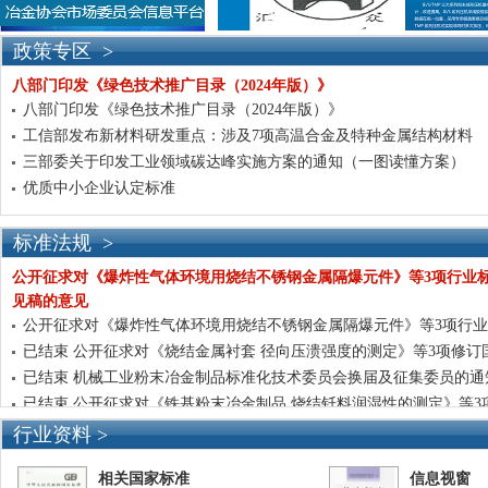
政策专区 >
八部门印发《绿色技术推广目录（2024年版）》
八部门印发《绿色技术推广目录（2024年版）》
工信部发布新材料研发重点：涉及7项高温合金及特种金属结构材料
三部委关于印发工业领域碳达峰实施方案的通知（一图读懂方案）
优质中小企业认定标准
标准法规 >
公开征求对《爆炸性气体环境用烧结不锈钢金属隔爆元件》等3项行业
见稿的意见
公开征求对《爆炸性气体环境用烧结不锈钢金属隔爆元件》等3项行
见稿的意见
已结束 公开征求对《烧结金属衬套 径向压溃强度的测定》等3项修订
意见稿的意见
已结束 机械工业粉末冶金制品标准化技术委员会换届及征集委员的通
已结束 公开征求对《铁基粉末冶金制品 烧结钎料润湿性的测定》等3
求意见稿的意见
行业资料 >
相关国家标准
信息视窗