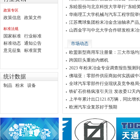
技术创新奖
东睦股份与北京科技大学举行“东睦奖
政策专区
约仪式
华南理工大学机械与汽车工程学院举
政策信息
政策文件
学金签约颁奖仪式
江苏鹰球集团粉末冶金含油轴承产品
号”
标准法规
山西金宇与中北大学合作研发粉末冶
国家标准
行业标准
标准动态
通知公告
市场动态
意见征集
标准宣贯
欧盟新型商用车注册量：三大市场均
势
跨国巨头重拾内燃机
2023 年粉末冶金专业调查报告预测到2
统计数据
佛瑞亚：零部件供应商如何实践碳中
全球汽车零部件行业现状及竞争格局
制品
粉末
设备
整体市场发展势头好
铁矿石价格疯涨引关注 发改委12天
上半年累计出口121.8万辆，同比增长4
汽车出口驶入快车道
欧洲汽车业复苏好于预期