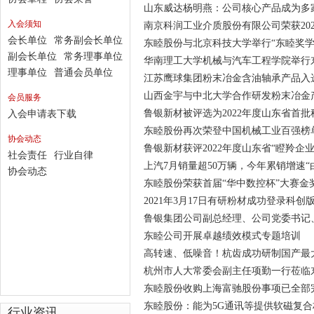
山东威达杨明燕：公司核心产品成为多家
入会须知
南京科润工业介质股份有限公司荣获20
会长单位
常务副会长单位
东睦股份与北京科技大学举行“东睦奖学
副会长单位
常务理事单位
华南理工大学机械与汽车工程学院举行
理事单位
普通会员单位
江苏鹰球集团粉末冶金含油轴承产品入选
山西金宇与中北大学合作研发粉末冶金
会员服务
鲁银新材被评选为2022年度山东省首
入会申请表下载
东睦股份再次荣登中国机械工业百强榜
协会动态
鲁银新材获评2022年度山东省“瞪羚企业
社会责任
行业自律
上汽7月销量超50万辆，今年累销增速“
协会动态
东睦股份荣获首届“华中数控杯”大赛金
2021年3月17日有研粉材成功登录科创
鲁银集团公司副总经理、公司党委书记
东睦公司开展卓越绩效模式专题培训
高转速、低噪音！杭齿成功研制国产最
杭州市人大常委会副主任项勤一行莅临
东睦股份收购上海富驰股份事项已全部
东睦股份：能为5G通讯等提供软磁复
行业资讯