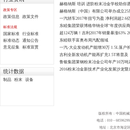
赫格纳斯 培训 进阶粉末冶金学校助你
政策专区
赫格纳斯（中国）有限公司举办成立25
政策信息
政策文件
一汽轿车2017年扭亏为盈 净利润超2.6
东睦集团荣获博格华纳全球“年度供应商
标准法规
超124万辆！吉利2017年销量暴涨63% 2
国家标准
行业标准
东睦联手富奥布局汽配领域
标准动态
通知公告
意见征集
标准宣贯
一汽-大众发动机产能增30万 1.5L落户
吉利全新发动机产能再扩充1.5T将普及
鲁银集团莱钢粉末冶金公司年产10万
2016粉末冶金新技术产业化发展沙龙
统计数据
制品
粉末
设备
版权所有：中国机械
电话：010－68596299/
地址：北京市海淀区