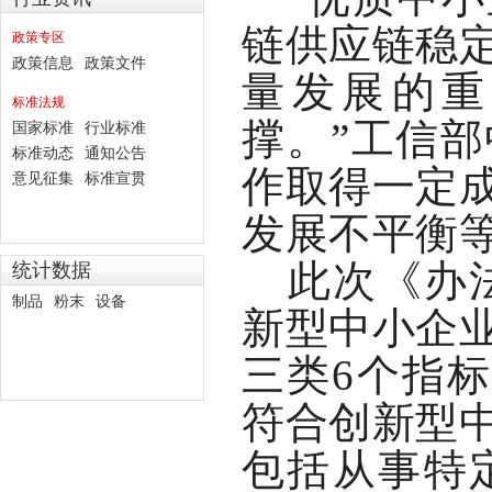
链供应链稳
政策专区
政策信息
政策文件
量发展的重
标准法规
撑。”工信
国家标准
行业标准
标准动态
通知公告
作取得一定
意见征集
标准宣贯
发
展不平衡
此次《办
统计数据
制品
粉末
设备
新型中小企
三类
6
个指标
符合创新型
包括从事特